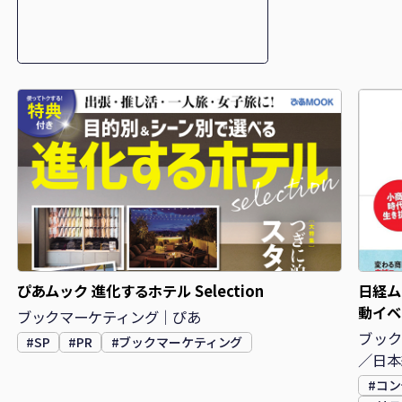
ぴあムック 進化するホテル Selection
日経ム
動イベ
ブックマーケティング｜ぴあ
ブック
#SP
#PR
#ブックマーケティング
／日本
#コ