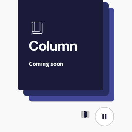
Case
Our
Studies
Benefits
Column
Coming soon
事例紹介
日経エージェンシーが
選ばれる理由